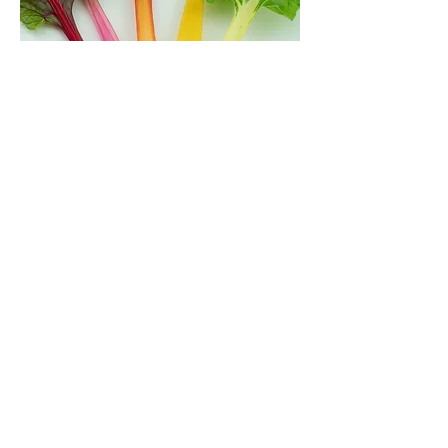
Über uns
Die Don Giardino Saatgut
Manufaktur im ländlichen
Korschenbroich (NRW) ist ein
kleiner landwirtschaftlicher
Erzeugerbetrieb, der sich für den
Erhalt alter samenfester Sorten, die
Zucht neuer samenfester Sorten,
sowie für die Förderung der
Artenvielfalt engagiert. Unsere
samenfeste Saat ist zu 100% aus
nachhaltiger sowie biologischer
Permakultur. (DE-ÖKO-006)