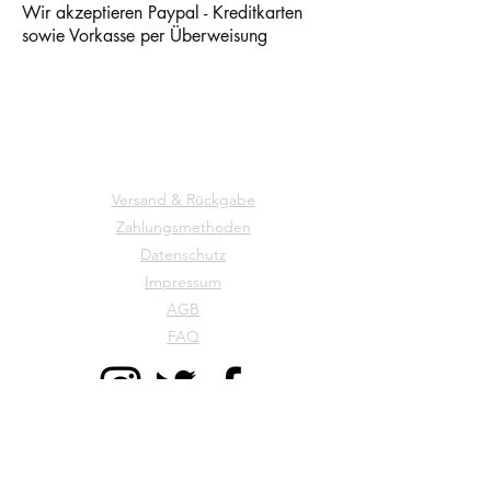
Wir akzeptieren Paypal - Kreditkarten
sowie Vorkasse per Überweisung
Versand & Rückgabe
Zahlungsmethoden
Datenschutz
Impressum
AGB
FAQ
Don Giardino Saatgut Manufaktur
Raderbroich 34 B
41352 Korschenbroich