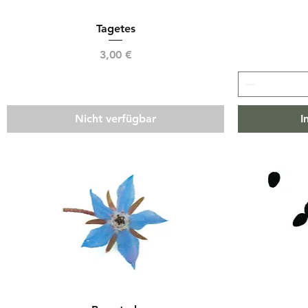
Tagetes
Preis
3,00 €
Nicht verfügbar
I