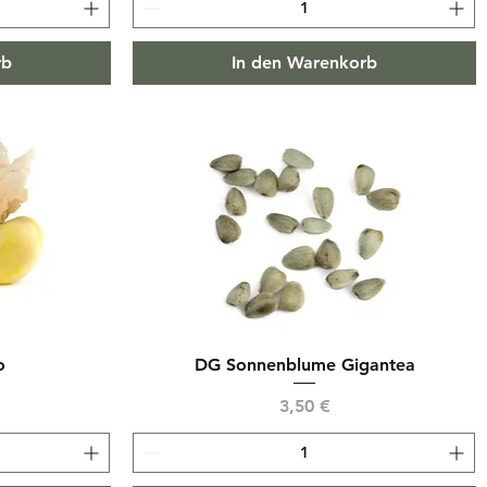
rb
In den Warenkorb
o
DG Sonnenblume Gigantea
Preis
3,50 €