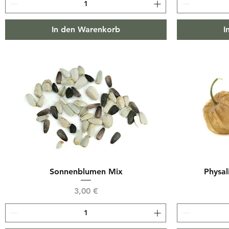
In den Warenkorb
I
Sonnenblumen Mix
Physal
Preis
3,00 €