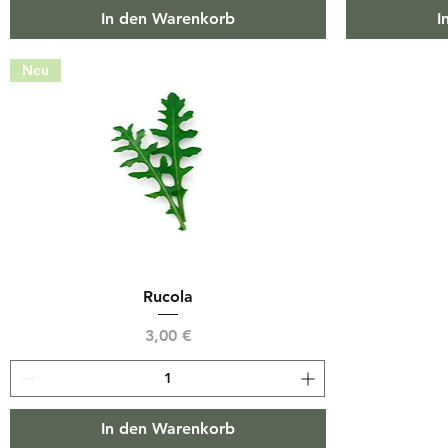
In den Warenkorb
I
Neu
Rucola
Preis
3,00 €
In den Warenkorb