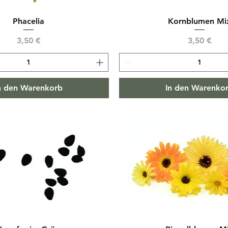
Phacelia
Kornblumen Mi
Preis
Preis
3,50 €
3,50 €
n den Warenkorb
In den Warenko