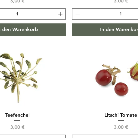
Preis
Preis
3,00 €
3,00 €
n den Warenkorb
In den Warenko
Teefenchel
Litschi Tomate
Preis
Preis
3,00 €
3,00 €