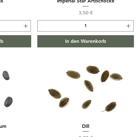
ix
Imperial Star Artischocke
Preis
3,50 €
rb
In den Warenkorb
kum
Dill