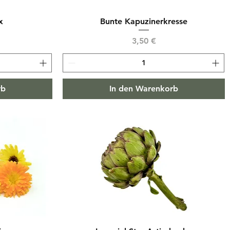
x
Bunte Kapuzinerkresse
Preis
3,50 €
rb
In den Warenkorb