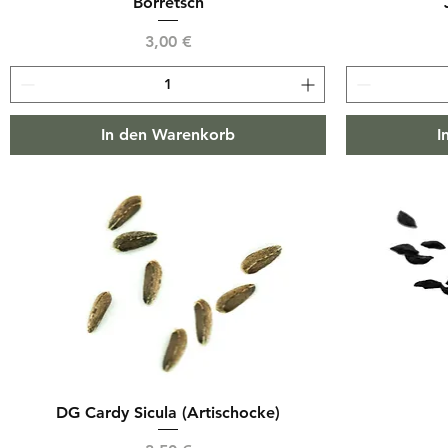
Borretsch
Preis
3,00 €
In den Warenkorb
I
DG Cardy Sicula (Artischocke)