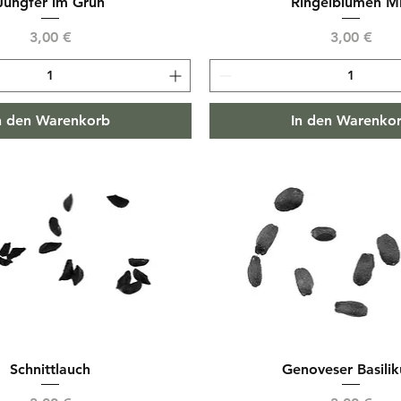
Jungfer im Grün
Ringelblumen M
Preis
Preis
3,00 €
3,00 €
n den Warenkorb
In den Warenko
Schnittlauch
Genoveser Basili