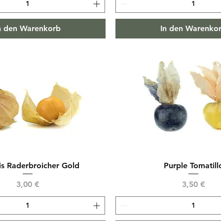
n den Warenkorb
In den Warenko
is Raderbroicher Gold
Purple Tomatill
Preis
Preis
3,00 €
3,50 €