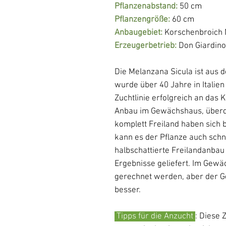
Pflanzenabstand:
50 cm
Pflanzengröße:
60 cm
Anbaugebiet:
Korschenbroic
Erzeugerbetrieb:
Don Giardin
Die Melanzana Sicula ist aus 
wurde über 40 Jahre in Italien
Zuchtlinie erfolgreich an das 
Anbau im Gewächshaus, überd
komplett Freiland haben sich
kann es der Pflanze auch sch
halbschattierte Freilandanbau 
Ergebnisse geliefert. Im Gewä
gerechnet werden, aber der G
besser.
Tipps für die Anzucht
:
Diese Z