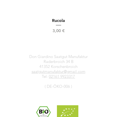
Rucola
Preis
3,00 €
Don Giardino Saatgut Manufaktur
Raderbroich 34 B
41352 Korschenbroich
saatgutmanufaktur@gmail.com
Tel:
02161 9923317
( DE-ÖKO-006 )