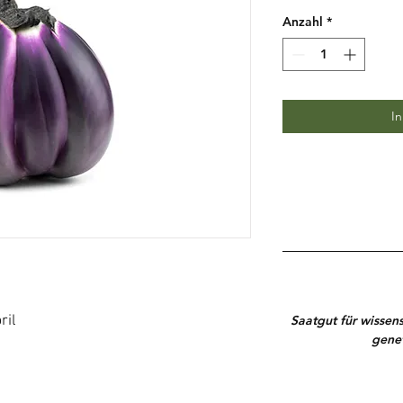
Anzahl
*
I
ril
Saatgut für wissen
genet