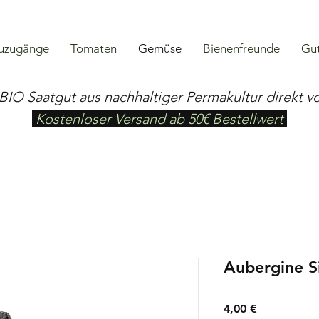
uzugänge
Tomaten
Gemüse
Bienenfreunde
Gut
BIO Saatgut aus nachhaltiger Permakultur direkt v
Kostenloser Versand ab 50€ Bestellwert
Aubergine S
Preis
4,00 €