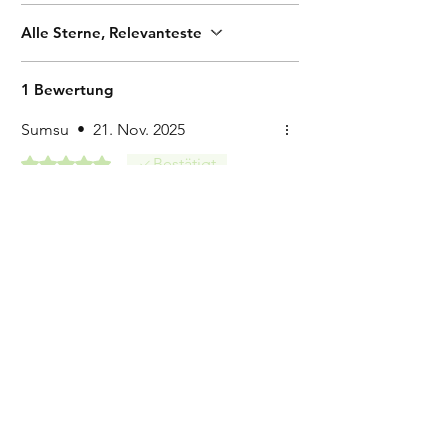
Alle Sterne, Relevanteste
1 Bewertung
Sumsu
•
21. Nov. 2025
Mit 5 von 5 Sternen bewertet.
Bestätigt
Beste Zucchini!
Lecker, ungewöhnlich im
Geschmack und wunderbar für viele
Gerichte. Das Beste, sie zerkocht
nicht. Lagerfähig, kann sehr gut
eingefroren werden. Anbau
unproblematisch.
Ähnliche
Produkte