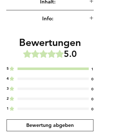
Inhalt:
6 Samen
Info:
Saatgut für wissenschaftliche Zwecke zur
Erhaltung genetischer Ressourcen.
Bewertungen
5.0
Mit 5 von 5 Sternen bewertet.
5
1
4
0
3
0
2
0
1
0
Bewertung abgeben