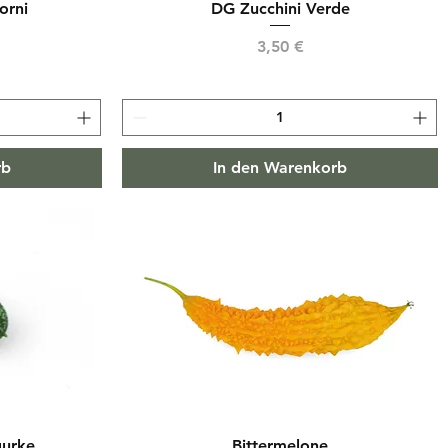
orni
DG Zucchini Verde
Preis
3,50 €
rb
In den Warenkorb
gurke
Bittermelone