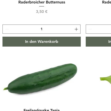
Raderbroicher Butternuss
Rade
Preis
3,50 €
In den Warenkorb
I
Freilandgurke Tanja