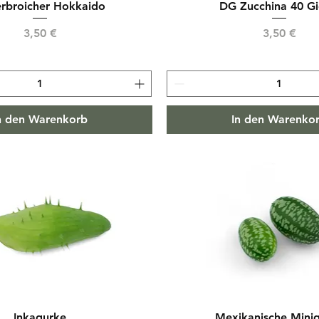
rbroicher Hokkaido
DG Zucchina 40 Gi
Preis
Preis
3,50 €
3,50 €
n den Warenkorb
In den Warenko
Inkagurke
Mexikanische Mini