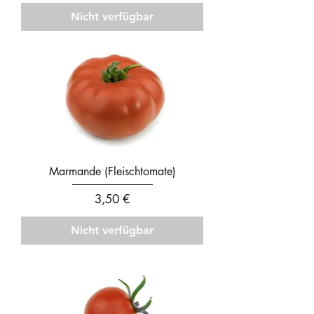
Nicht verfügbar
Marmande (Fleischtomate)
Preis
3,50 €
Nicht verfügbar