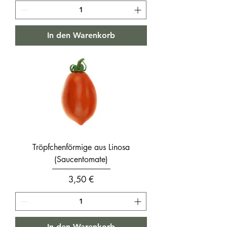
In den Warenkorb
Tröpfchenförmige aus Linosa
(Saucentomate)
Preis
3,50 €
In den Warenkorb