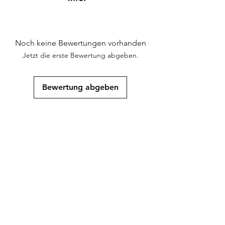
Saatgut für wissenschaftliche Zwecke zur
Erhaltung genetischer Ressourcen.
Noch keine Bewertungen vorhanden
Jetzt die erste Bewertung abgeben.
Bewertung abgeben
Ähnliche
Produkte
Neu
Neu