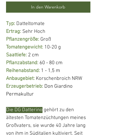
In den Warenkorb
Typ:
Datteltomate
Ertrag:
Sehr Hoch
Pflanzengröße:
Groß
Tomatengewicht:
10-20 g
Saattiefe:
2 cm
Pflanzabstand:
60 - 80 cm
Reihenabstand:
1 - 1,5 m
Anbaugebiet:
Korschenbroich NRW
Erzeugerbetrieb:
Don Giardino
Permakultur
Die DG Datterino
gehört zu den
ältesten Tomatenzüchtungen meines
Großvaters, sie wurde 40 Jahre lang
von ihm in Süditalien kultiviert. Seit