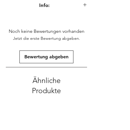
30 Samen
Info:
Saatgut für wissenschaftliche Zwecke zur
Erhaltung genetischer Ressourcen.
Noch keine Bewertungen vorhanden
Jetzt die erste Bewertung abgeben.
Bewertung abgeben
Ähnliche
Produkte
Neu
Neu