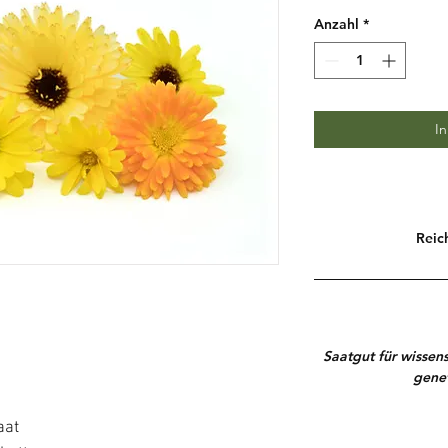
Anzahl
*
I
Reic
Saatgut für wissen
genet
aat