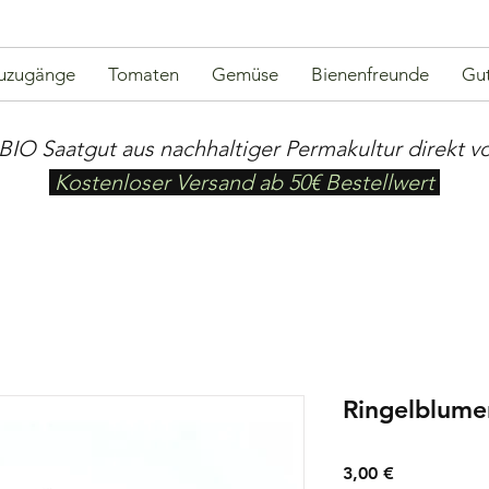
uzugänge
Tomaten
Gemüse
Bienenfreunde
Gut
BIO Saatgut aus nachhaltiger Permakultur direkt v
Kostenloser Versand ab 50€ Bestellwert
Ringelblume
Preis
3,00 €