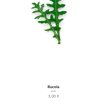
Rucola
Preis
3,00 €