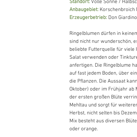
Standort:
Volle Sonne / Halbs
Anbaugebiet:
Korschenbroic
Erzeugerbetrieb:
Don Giardin
Ringelblumen dürfen in keinem
sind nicht nur wunderschön, e
beliebte Futterquelle für viele
Salat verwenden oder Tinktur
anfertigen. Die Ringelblume 
auf fast jedem Boden, über ei
die Pflanzen. Die Aussaat ka
Oktober) oder im Frühjahr ab 
der ersten großen Blüte verring
Mehltau und sorgt für weiteren
Herbst, nicht selten bis Deze
Mix besteht aus diversen Blüten,
oder orange.